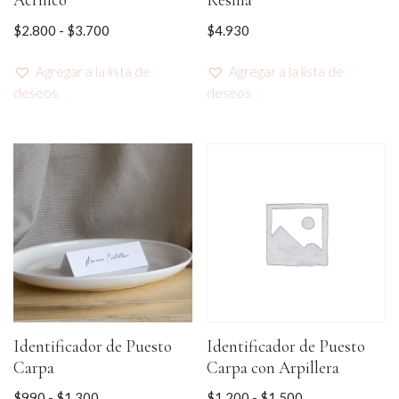
Acrilico
Resina
$
2.800
-
$
3.700
$
4.930
Agregar a la lista de
Agregar a la lista de
deseos
deseos
Identificador de Puesto
Identificador de Puesto
Carpa
Carpa con Arpillera
$
990
-
$
1.300
$
1.200
-
$
1.500