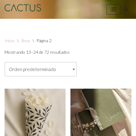
Saltar
al
contenido
Inicio
\
Shop
\
Página 2
Mostrando 13–24 de 72 resultados