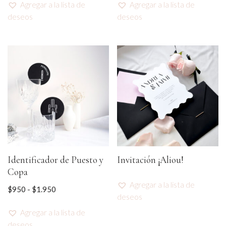
Agregar a la lista de
Agregar a la lista de
deseos
deseos
Identificador de Puesto y
Invitación ¡Aliou!
Copa
Agregar a la lista de
$
950
-
$
1.950
deseos
Agregar a la lista de
deseos