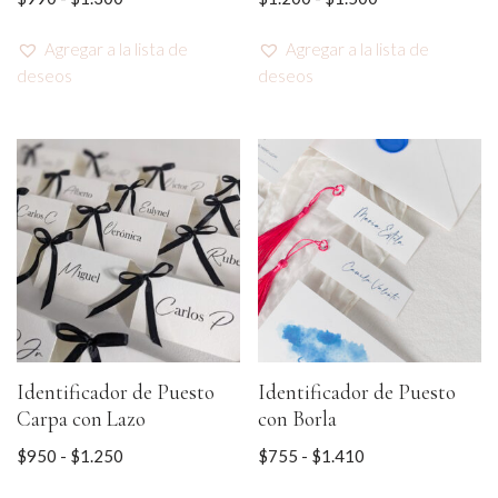
Agregar a la lista de
Agregar a la lista de
deseos
deseos
Identificador de Puesto
Identificador de Puesto
Carpa con Lazo
con Borla
$
950
-
$
1.250
$
755
-
$
1.410