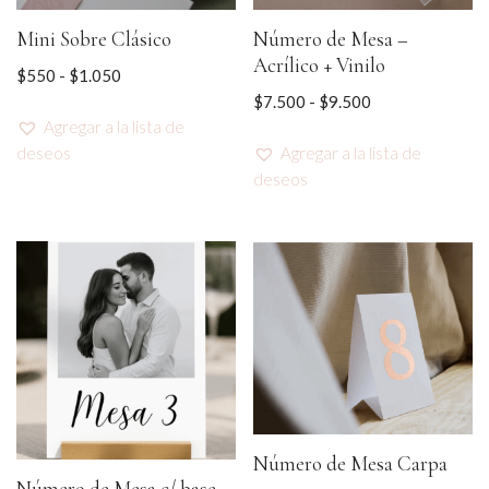
Mini Sobre Clásico
Número de Mesa –
Acrílico + Vinilo
$
550
-
$
1.050
$
7.500
-
$
9.500
Agregar a la lista de
deseos
Agregar a la lista de
deseos
Número de Mesa Carpa