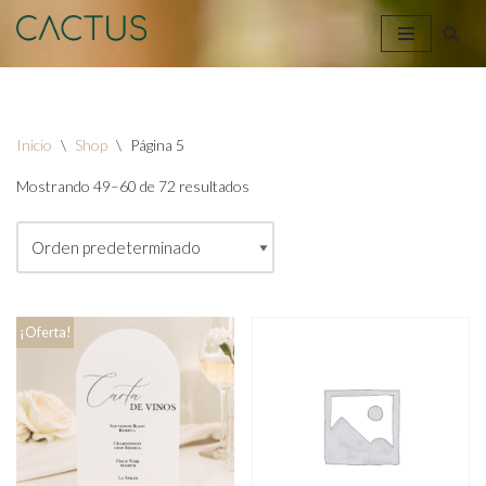
Saltar
al
contenido
Inicio
\
Shop
\
Página 5
Mostrando 49–60 de 72 resultados
¡Oferta!