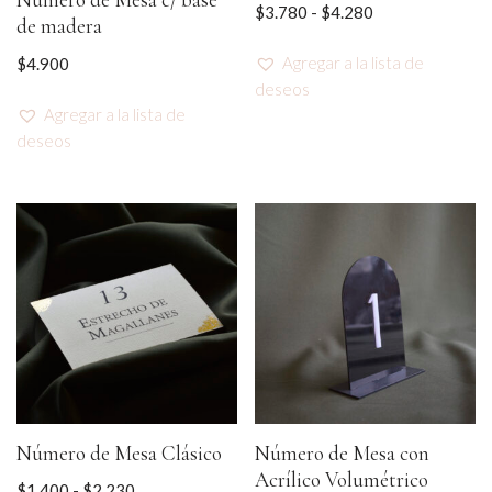
Número de Mesa c/ base
$
3.780
-
$
4.280
de madera
Agregar a la lista de
$
4.900
deseos
Agregar a la lista de
deseos
Número de Mesa Clásico
Número de Mesa con
Acrílico Volumétrico
$
1.400
-
$
2.230