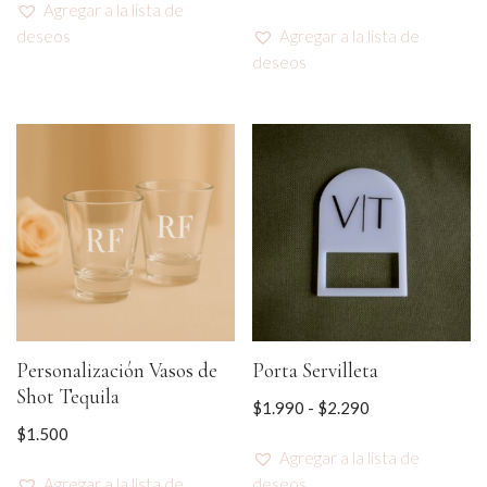
Agregar a la lista de
deseos
Agregar a la lista de
deseos
Personalización Vasos de
Porta Servilleta
Shot Tequila
$
1.990
-
$
2.290
$
1.500
Agregar a la lista de
Agregar a la lista de
deseos