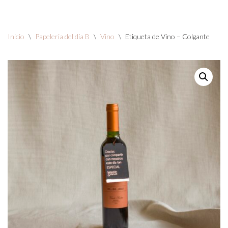
Saltar
Inicio
\
Papeleria del día B
\
Vino
\
Etiqueta de Vino – Colgante
al
contenido