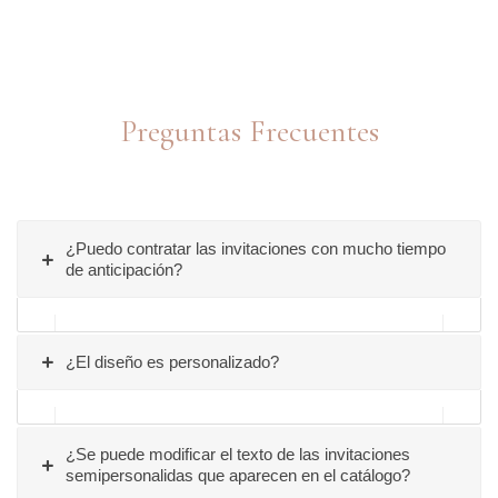
Saltar
al
contenido
Preguntas Frecuentes
¿Puedo contratar las invitaciones con mucho tiempo
de anticipación?
Por supuesto. Es mejor contratar con
¿El diseño es personalizado?
anticipación para así agendar tu cupo ya que
cada modelo tiene stock limitado según la
demanda de trabajo que tengamos.
Absolutamente, todos nuestros diseños son
¿Se puede modificar el texto de las invitaciones
personalizados para satisfacer tus gustos y
semipersonalidas que aparecen en el catálogo?
necesidades. Ya sea que optes por nuestro